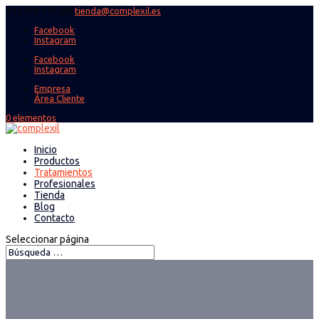
+34 938 717 289
tienda@complexil.es
Facebook
Instagram
Facebook
Instagram
Empresa
Área Cliente
0 elementos
Inicio
Productos
Tratamientos
Profesionales
Tienda
Blog
Contacto
Seleccionar página