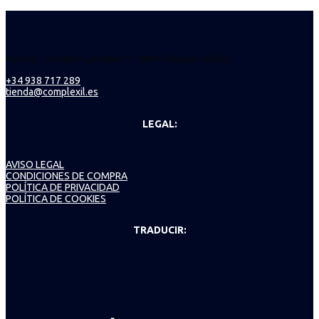
Pol. Ind. Can Barri c/A Nave 31 08415 Bigues i Riells
+34 938 717 289
tienda@complexil.es
LEGAL:
AVISO LEGAL
CONDICIONES DE COMPRA
POLÍTICA DE PRIVACIDAD
POLÍTICA DE COOKIES
TRADUCIR: