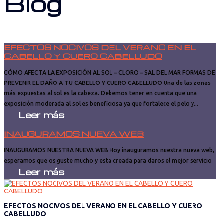
Blog
EFECTOS NOCIVOS DEL VERANO EN EL
CABELLO Y CUERO CABELLUDO
CÓMO AFECTA LA EXPOSICIÓN AL SOL – CLORO – SAL DEL MAR FORMAS DE
PREVENIR EL DAÑO A TU CABELLO Y CUERO CABELLUDO Una de las zonas
más expuestas al sol es la cabeza. Debemos tener en cuenta que una
exposición moderada al sol es beneficiosa ya que fortalece el pelo y...
Leer más
INAUGURAMOS NUEVA WEB
INAUGURAMOS NUESTRA NUEVA WEB Hoy inauguramos nuestra nueva web,
esperamos que os guste mucho y esta creada para daros el mejor servicio
Leer más
EFECTOS NOCIVOS DEL VERANO EN EL CABELLO Y CUERO
CABELLUDO