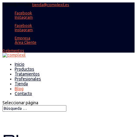
+34 938 717 289
tienda@complexil.es
Facebook
Instagram
Facebook
Instagram
Empresa
Área Cliente
0 elementos
Inicio
Productos
Tratamientos
Profesionales
Tienda
Blog
Contacto
Seleccionar página