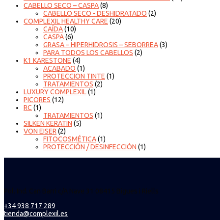
CABELLO SECO – CASPA
(8)
CABELLO SECO - DESHIDRATADO
(2)
COMPLEXIL HEALTHY CARE
(20)
CAÍDA
(10)
CASPA
(6)
GRASA – HIPERHIDROSIS – SEBORREA
(3)
PARA TODOS LOS CABELLOS
(2)
K1 KARESTONE
(4)
ACABADO
(1)
PROTECCION TINTE
(1)
TRATAMIENTOS
(2)
LUXURY COMPLEXIL
(1)
PICORES
(12)
RC
(1)
TRATAMIENTOS
(1)
SILKEN KERATIN
(5)
VON EISER
(2)
FITOCOSMÉTICA
(1)
PROTECCIÓN / DESINFECCIÓN
(1)
Pol. Ind. Can Barri c/A Nave 31 08415 Bigues i Riells
+34 938 717 289
tienda@complexil.es