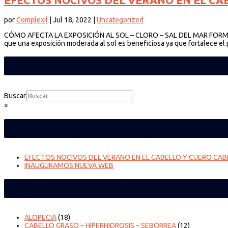
EFECTOS NOCIVOS DEL VERANO EN EL CA
por
Complexil
|
Jul 18, 2022
|
Uncategorized
CÓMO AFECTA LA EXPOSICIÓN AL SOL – CLORO – SAL DEL MAR FORMAS 
que una exposición moderada al sol es beneficiosa ya que fortalece el p
Buscar
×
EFECTOS NOCIVOS DEL VERANO EN EL CABELLO Y CUERO CA
INAUGURAMOS NUEVA WEB
ALOPECIA
(18)
CABELLO GRASO – HIPERHIDROSIS – SEBORREA
(12)