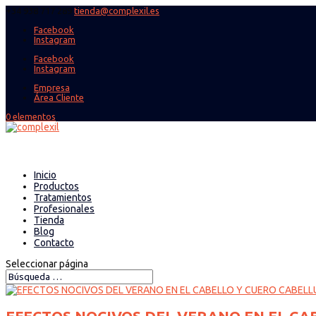
+34 938 717 289
tienda@complexil.es
Facebook
Instagram
Facebook
Instagram
Empresa
Área Cliente
0 elementos
Inicio
Productos
Tratamientos
Profesionales
Tienda
Blog
Contacto
Seleccionar página