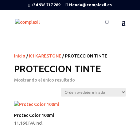
+34 938 717 289
tienda@complexil.es
Inicio
/
K1 KARESTONE
/ PROTECCION TINTE
PROTECCION TINTE
Mostrando el único resultado
Protec Color 100ml
11,16
€
IVA Incl.