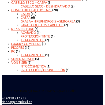
CABELLO SECO – CASPA
(8)
CABELLO SECO - DESHIDRATADO
(2)
COMPLEXIL HEALTHY CARE
(20)
CAÍDA
(10)
CASPA
(6)
GRASA – HIPERHIDROSIS – SEBORREA
(3)
PARA TODOS LOS CABELLOS
(2)
K1 KARESTONE
(4)
ACABADO
(1)
PROTECCION TINTE
(1)
TRATAMIENTOS
(2)
LUXURY COMPLEXIL
(1)
PICORES
(12)
RC
(1)
TRATAMIENTOS
(1)
SILKEN KERATIN
(5)
VON EISER
(2)
FITOCOSMÉTICA
(1)
PROTECCIÓN / DESINFECCIÓN
(1)
Pol. Ind. Can Barri c/A Nave 31 08415 Bigues i Riells
+34 938 717 289
tienda@complexil.es