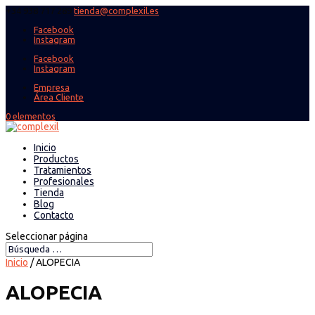
+34 938 717 289
tienda@complexil.es
Facebook
Instagram
Facebook
Instagram
Empresa
Área Cliente
0 elementos
Inicio
Productos
Tratamientos
Profesionales
Tienda
Blog
Contacto
Seleccionar página
Inicio
/ ALOPECIA
ALOPECIA