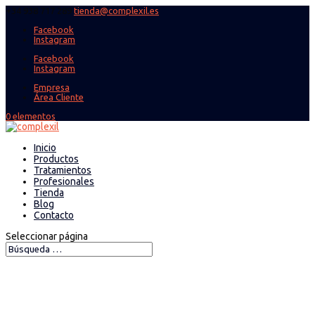
+34 938 717 289
tienda@complexil.es
Facebook
Instagram
Facebook
Instagram
Empresa
Área Cliente
0 elementos
Inicio
Productos
Tratamientos
Profesionales
Tienda
Blog
Contacto
Seleccionar página