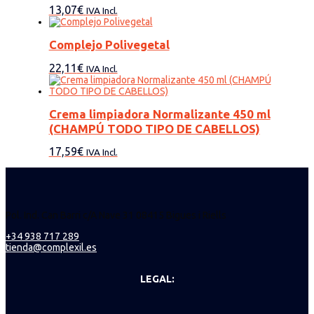
13,07
€
IVA Incl.
Complejo Polivegetal
22,11
€
IVA Incl.
Crema limpiadora Normalizante 450 ml
(CHAMPÚ TODO TIPO DE CABELLOS)
17,59
€
IVA Incl.
Pol. Ind. Can Barri c/A Nave 31 08415 Bigues i Riells
+34 938 717 289
tienda@complexil.es
LEGAL: