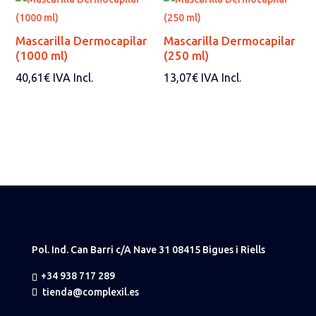
Mascarilla Dermocapilar
Mascarilla Dermocapilar
(1000 ml)
(250 ml)
40,61
€
IVA Incl.
13,07
€
IVA Incl.
Pol. Ind. Can Barri c/A Nave 31 08415 Bigues i Riells
+34 938 717 289
tienda@complexil.es