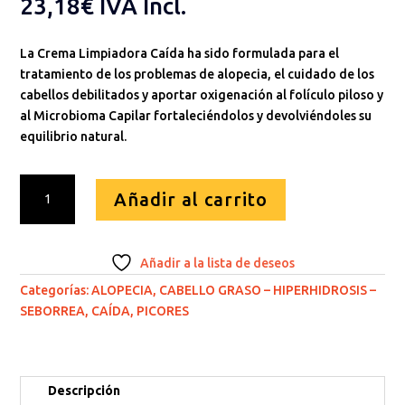
23,18
€
IVA Incl.
La Crema Limpiadora Caída ha sido formulada para el
tratamiento de los problemas de alopecia, el cuidado de los
cabellos debilitados y aportar oxigenación al folículo piloso y
al Microbioma Capilar fortaleciéndolos y devolviéndoles su
equilibrio natural.
Crema
Añadir al carrito
limpiadora
Caída
1000
Añadir a la lista de deseos
ml
(CHAMPÚ
Categorías:
ALOPECIA
,
CABELLO GRASO – HIPERHIDROSIS –
CAÍDA)
SEBORREA
,
CAÍDA
,
PICORES
cantidad
Descripción