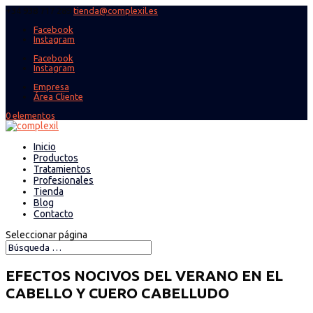
+34 938 717 289
tienda@complexil.es
Facebook
Instagram
Facebook
Instagram
Empresa
Área Cliente
0 elementos
Inicio
Productos
Tratamientos
Profesionales
Tienda
Blog
Contacto
Seleccionar página
EFECTOS NOCIVOS DEL VERANO EN EL
CABELLO Y CUERO CABELLUDO