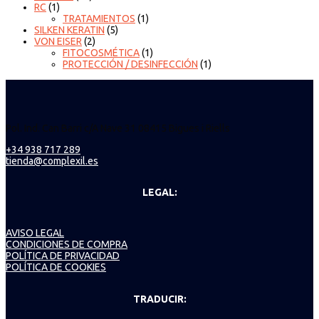
RC
(1)
TRATAMIENTOS
(1)
SILKEN KERATIN
(5)
VON EISER
(2)
FITOCOSMÉTICA
(1)
PROTECCIÓN / DESINFECCIÓN
(1)
Pol. Ind. Can Barri c/A Nave 31 08415 Bigues i Riells
+34 938 717 289
tienda@complexil.es
LEGAL:
AVISO LEGAL
CONDICIONES DE COMPRA
POLÍTICA DE PRIVACIDAD
POLÍTICA DE COOKIES
TRADUCIR: