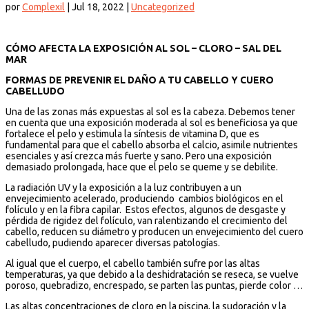
por
Complexil
|
Jul 18, 2022
|
Uncategorized
CÓMO AFECTA LA EXPOSICIÓN AL SOL – CLORO – SAL DEL
MAR
FORMAS DE PREVENIR EL DAÑO A TU CABELLO Y CUERO
CABELLUDO
Una de las zonas más expuestas al sol es la cabeza. Debemos tener
en cuenta que una exposición moderada al sol es beneficiosa ya que
fortalece el pelo y estimula la síntesis de vitamina D, que es
fundamental para que el cabello absorba el calcio, asimile nutrientes
esenciales y así crezca más fuerte y sano. Pero una exposición
demasiado prolongada, hace que el pelo se queme y se debilite.
La radiación UV y la exposición a la luz contribuyen a un
envejecimiento acelerado, produciendo cambios biológicos en el
folículo y en la fibra capilar. Estos efectos, algunos de desgaste y
pérdida de rigidez del folículo, van ralentizando el crecimiento del
cabello, reducen su diámetro y producen un envejecimiento del cuero
cabelludo, pudiendo aparecer diversas patologías.
Al igual que el cuerpo, el cabello también sufre por las altas
temperaturas, ya que debido a la deshidratación se reseca, se vuelve
poroso, quebradizo, encrespado, se parten las puntas, pierde color …
Las altas concentraciones de cloro en la piscina, la sudoración y la